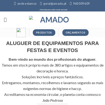
Skip
onde estamos
geral@amado.pt
960 009 609
to
chamada para rede movel nacional
content
PRODUTOS
ORÇAMENTOS
ALUGUER DE EQUIPAMENTOS PARA
FESTAS E EVENTOS
Bem-vindo ao mundo dos profissionais do aluguer.
Temos em stock próprio mais de 380 artigos e equipamentos de
decoração e horeca.
Soluções incríveis a preços fantásticos.
Entregamos, montamos, recolhemos e lavamos segundo as mais
exigentes normas de higiene e haccp.
Acreditamos na economia circular, o planeta conta connosco
João Pedrosa