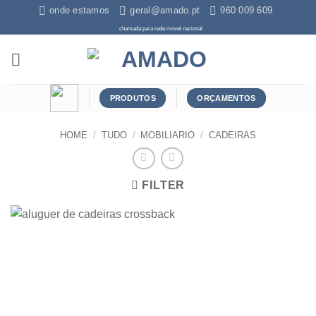
Skip
onde estamos
geral@amado.pt
960 009 609
to
chamada para rede movel nacional
content
PRODUTOS
ORÇAMENTOS
HOME
/
TUDO
/
MOBILIARIO
/
CADEIRAS
FILTER