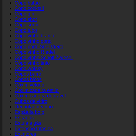
Copo balão
Copo cocktail
Copo gin
Copo shot
Copo sumo
Copo tubo
Copo vinho branco
Copo vinho porto
Copo porto Siza Vieira
Copo vinho Riedel
Copo vinho Schott Zwiesel
Copo vinho tinto
Copo whisky
Copos barro
Copos bicos
Coxim veludo
Coxim cadeira estilo
Coxim cadeira dobrável
Cubos de vidro
Decantador vinho
Espátula bolo
Estrados
Estufa a gás
Extensão trifasica
Extintores