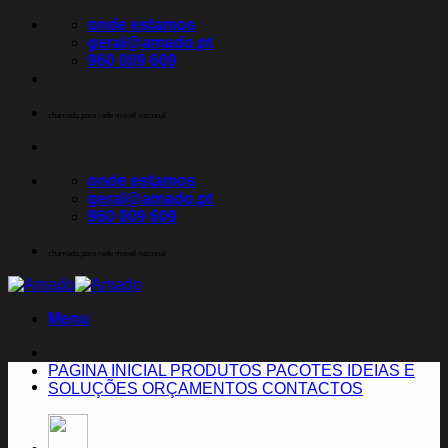
Skip
onde estamos
to
geral@amado.pt
content
960 009 609
chamada para rede movel nacional
onde estamos
geral@amado.pt
960 009 609
chamada para rede movel nacional
Menu
PAGINA INICIAL
PRODUTOS
PACOTES
IDEIAS E
SOLUÇÕES
ORÇAMENTOS
CONTACTOS