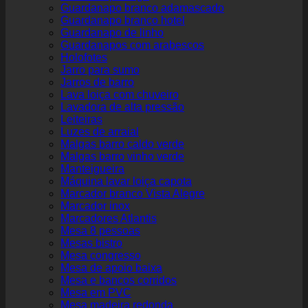
Guardanapo branco adamascado
Guardanapo branco hotel
Guardanapo de linho
Guardanapos com arabescos
Holofotes
Jarro para sumo
Jarros de barro
Lava loiça com chuveiro
Lavadora de alta pressão
Leiteiras
Luzes de arraial
Malgas barro caldo verde
Malgas barro vinho verde
Manteigueira
Máquina lavar loiça capota
Marcador branco Vista Alegre
Marcador inox
Marcadores Atlantis
Mesa 8 pessoas
Mesas bistro
Mesa congresso
Mesa de apoio baixa
Mesa e bancos corridos
Mesa em PVC
Mesa madeira redonda