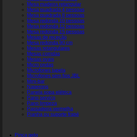
Mesa madeira retangular
Mesa quadrada 4 pessoas
Mesa quadrada 8 pessoas
Mesa redonda 10 pessoas
Mesa redonda 12 pessoas
Mesa redonda 15 pessoas
Mesas de receção
Mesa redonda 90 cm
Mesas retangulares
Mesas corridas
Mesas ovais
Micro ondas
Microfones lapela
Microfones sem fios JBL
Mini-bar
Naperons
Panela sopa elétrica
Pano serviço
Pano limpeza
Passadeira vermelha
Pianha ou suporte frapé
Pinça gelo