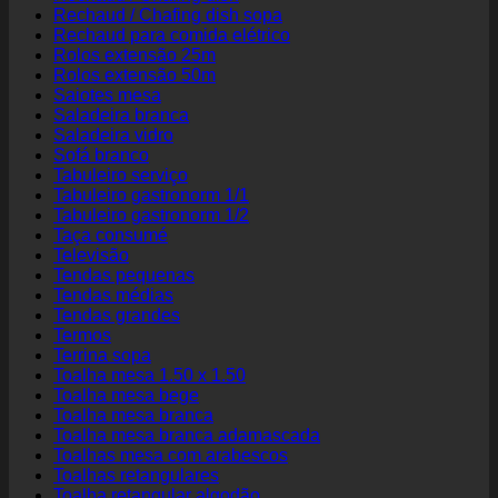
Rechaud / Chafing dish sopa
Rechaud para comida elétrico
Rolos extensão 25m
Rolos extensão 50m
Saiotes mesa
Saladeira branca
Saladeira vidro
Sofá branco
Tabuleiro serviço
Tabuleiro gastronorm 1/1
Tabuleiro gastronorm 1/2
Taça consumé
Televisão
Tendas pequenas
Tendas médias
Tendas grandes
Termos
Terrina sopa
Toalha mesa 1.50 x 1.50
Toalha mesa bege
Toalha mesa branca
Toalha mesa branca adamascada
Toalhas mesa com arabescos
Toalhas retangulares
Toalha retangular algodão