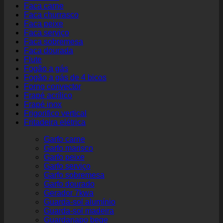
Faca carne
Faca churrasco
Faca peixe
Faca serviço
Faca sobremesa
Faca dourada
Flute
Fogão a gás
Fogão a gás de 4 bicos
Forno convector
Frapé acrílico
Frapé inox
Frigorifico vertical
Fritadeira elétrica
Garfo carne
Garfo marisco
Garfo peixe
Garfo serviço
Garfo sobremesa
Garfo dourado
Gerador 7kwa
Guarda-sol alumínio
Guarda-sol madeira
Guardanapo bege