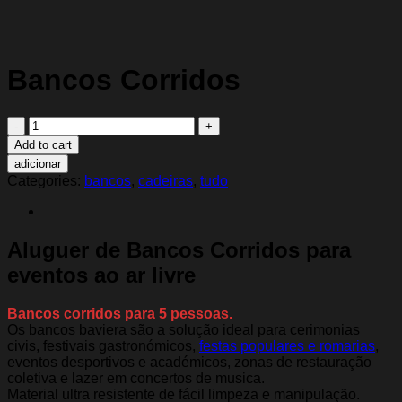
Bancos Corridos
Bancos
Corridos
Add to cart
quantidade
adicionar
Categories:
bancos
,
cadeiras
,
tudo
Aluguer de Bancos Corridos para
eventos ao ar livre
Bancos corridos para 5 pessoas.
Os bancos baviera são a solução ideal para cerimonias
civis, festivais gastronómicos,
festas populares e romarias
,
eventos desportivos e académicos, zonas de restauração
coletiva e lazer em concertos de musica.
Material ultra resistente de fácil limpeza e manipulação.