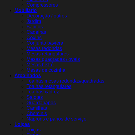
Compressores
Mobiliario
Decoração / outros
Jardim
Bancos
Cadeiras
Coxins
Conjunto baviera
Mesas redondas
Mesas retangulares
Mesas quadradas / ovais
Mesas bistrô
Mesas de cozinha
Atoalhados
Toalhas mesas redondas/quadradas
Toalhas retangulares
Toalhas xadrez
Saiotes
Guardanapos
Camilhas
Chemin’s
Naprons e panos de serviço
Loiças
Loiças