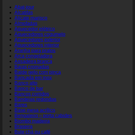
Abat-jour
Alcatifas
Alicate marisco
Almofadas
Aquecedor elétrico
Aquecedores cogumelo
Aquecedores exterior
Aquecedores interior
Aranha para pratos
Arca congeladora
Assadeira branca
Baias cromadas
Balde gelo com pinça
Bancada em inox
Banco alto
Banco de bar
Bancos corridos
Bandejas redondas
Bares
Base mesa acrílico
Bengaleiro – porta cabides
Biombo madeira
Braseira
Bule chá ou café