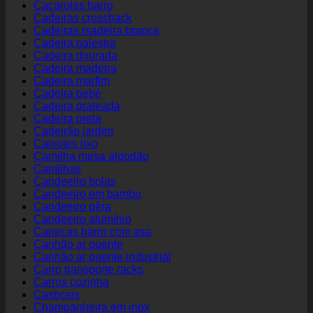
Caçarolas barro
Cadeiras crossback
Cadeiras madeira branca
Cadeira palestra
Cadeira dourada
Cadeira madeira
Cadeira marfim
Cadeira bebé
Cadeira prateada
Cadeira preta
Cadeirão jardim
Caixotes lixo
Camilha mesa algodão
Camilhas
Candeeiro bolas
Candeeiro em bambu
Candeeiro pêra
Candeeiro alumínio
Canecas barro com asa
Canhão ar quente
Canhão ar quente industrial
Carro transporte racks
Carros cozinha
Castiçais
Champanheira em inox