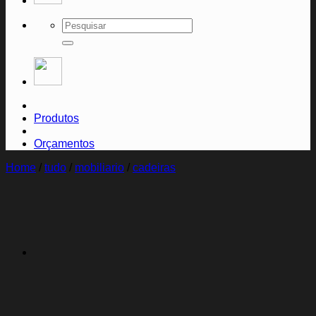
Search
for:
Produtos
Orçamentos
Home
/
tudo
/
mobiliario
/
cadeiras