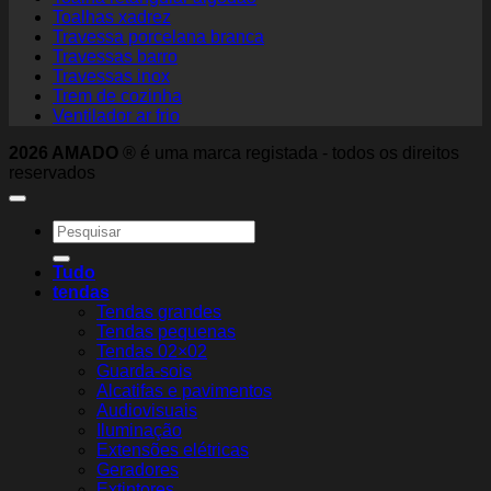
Toalhas xadrez
Travessa porcelana branca
Travessas barro
Travessas inox
Trem de cozinha
Ventilador ar frio
2026 AMADO
® é uma marca registada - todos os direitos
reservados
Search
for:
Tudo
tendas
Tendas grandes
Tendas pequenas
Tendas 02×02
Guarda-sois
Alcatifas e pavimentos
Audiovisuais
Iluminação
Extensões elétricas
Geradores
Extintores