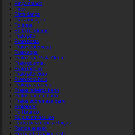
Pinça salada
Pirex
Pista dança
Placa indução
Poltrona
Porta bandeiras
Prato pão
Prato pasta
Prato sobremesa
Prato sopa
Prato sopa Vista Alegre
Prato gourmet
Prato ladeiro
Prato pão vidro
Prato para bolo
Prato para queijo
Pratos ladeiros barro
Pratos pão em barro
Pratos sobremesa barro
Projetores
Puff branco
Púlpito em acrílico
Racks para copos e loiças
Rampa acesso
Rechaud / Chafing dish