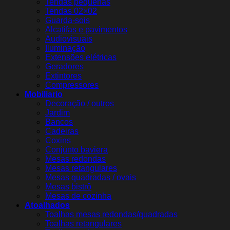
Tendas pequenas
Tendas 02×02
Guarda-sois
Alcatifas e pavimentos
Audiovisuais
Iluminação
Extensões elétricas
Geradores
Extintores
Compressores
Mobiliario
Decoração / outros
Jardim
Bancos
Cadeiras
Coxins
Conjunto baviera
Mesas redondas
Mesas retangulares
Mesas quadradas / ovais
Mesas bistrô
Mesas de cozinha
Atoalhados
Toalhas mesas redondas/quadradas
Toalhas retangulares