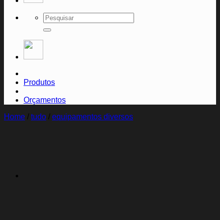
Search
for:
Produtos
Orçamentos
Home
/
tudo
/
equipamentos diversos