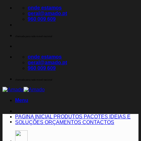
Skip
onde estamos
to
geral@amado.pt
content
960 009 609
chamada para rede movel nacional
onde estamos
geral@amado.pt
960 009 609
chamada para rede movel nacional
Menu
PAGINA INICIAL
PRODUTOS
PACOTES
IDEIAS E
SOLUÇÕES
ORÇAMENTOS
CONTACTOS