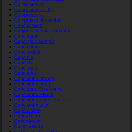
Colher serviço
Coluna musica JBL
Compressor ar
Compressor industrial
Concha sopa
Conjunto de sofás em ratan
Copo agua
Copo agua sem pé
Copo balão
Copo cocktail
Copo gin
Copo shot
Copo sumo
Copo tubo
Copo vinho branco
Copo vinho porto
Copo porto Siza Vieira
Copo vinho Riedel
Copo vinho Schott Zwiesel
Copo vinho tinto
Copo whisky
Copos barro
Copos bicos
Coxim veludo
Coxim cadeira estilo