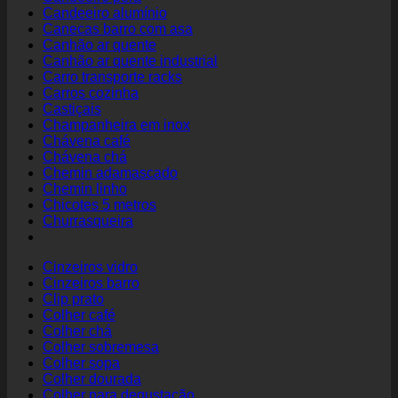
Candeeiro alumínio
Canecas barro com asa
Canhão ar quente
Canhão ar quente industrial
Carro transporte racks
Carros cozinha
Castiçais
Champanheira em inox
Chávena café
Chávena chá
Chemin adamascado
Chemin linho
Chicotes 5 metros
Churrasqueira
Cinzeiros vidro
Cinzeiros barro
Clip prato
Colher café
Colher chá
Colher sobremesa
Colher sopa
Colher dourada
Colher para degustação