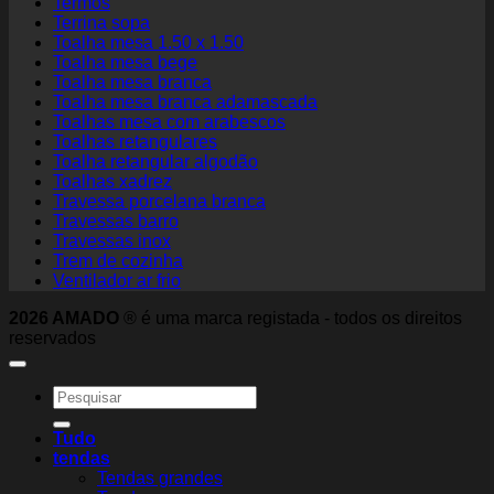
Termos
Terrina sopa
Toalha mesa 1.50 x 1.50
Toalha mesa bege
Toalha mesa branca
Toalha mesa branca adamascada
Toalhas mesa com arabescos
Toalhas retangulares
Toalha retangular algodão
Toalhas xadrez
Travessa porcelana branca
Travessas barro
Travessas inox
Trem de cozinha
Ventilador ar frio
2026 AMADO
® é uma marca registada - todos os direitos
reservados
Search
for:
Tudo
tendas
Tendas grandes