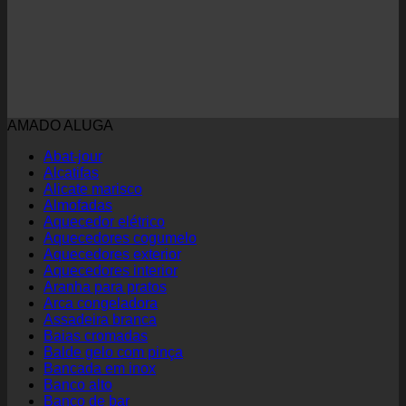
AMADO ALUGA
Abat-jour
Alcatifas
Alicate marisco
Almofadas
Aquecedor elétrico
Aquecedores cogumelo
Aquecedores exterior
Aquecedores interior
Aranha para pratos
Arca congeladora
Assadeira branca
Baias cromadas
Balde gelo com pinça
Bancada em inox
Banco alto
Banco de bar