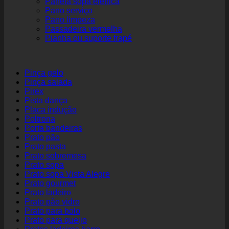
Panela sopa elétrica
Pano serviço
Pano limpeza
Passadeira vermelha
Pianha ou suporte frapé
Pinça gelo
Pinça salada
Pirex
Pista dança
Placa indução
Poltrona
Porta bandeiras
Prato pão
Prato pasta
Prato sobremesa
Prato sopa
Prato sopa Vista Alegre
Prato gourmet
Prato ladeiro
Prato pão vidro
Prato para bolo
Prato para queijo