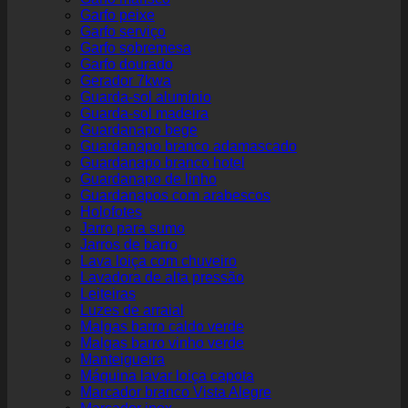
Garfo peixe
Garfo serviço
Garfo sobremesa
Garfo dourado
Gerador 7kwa
Guarda-sol alumínio
Guarda-sol madeira
Guardanapo bege
Guardanapo branco adamascado
Guardanapo branco hotel
Guardanapo de linho
Guardanapos com arabescos
Holofotes
Jarro para sumo
Jarros de barro
Lava loiça com chuveiro
Lavadora de alta pressão
Leiteiras
Luzes de arraial
Malgas barro caldo verde
Malgas barro vinho verde
Manteigueira
Máquina lavar loiça capota
Marcador branco Vista Alegre