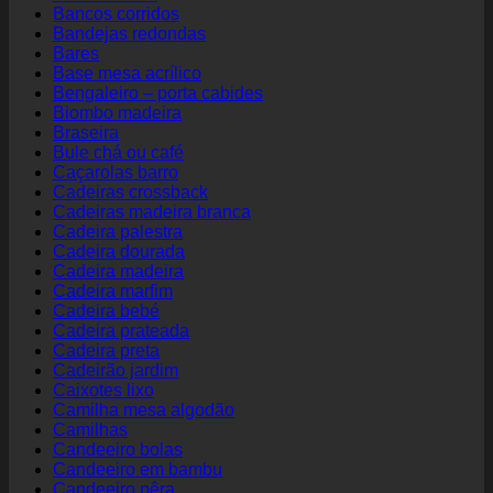
Bancos corridos
Bandejas redondas
Bares
Base mesa acrílico
Bengaleiro – porta cabides
Biombo madeira
Braseira
Bule chá ou café
Caçarolas barro
Cadeiras crossback
Cadeiras madeira branca
Cadeira palestra
Cadeira dourada
Cadeira madeira
Cadeira marfim
Cadeira bebé
Cadeira prateada
Cadeira preta
Cadeirão jardim
Caixotes lixo
Camilha mesa algodão
Camilhas
Candeeiro bolas
Candeeiro em bambu
Candeeiro pêra