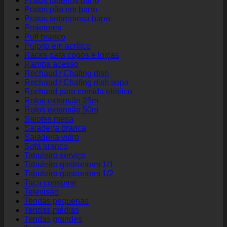
Pratos ladeiros barro
Pratos pão em barro
Pratos sobremesa barro
Projetores
Puff branco
Púlpito em acrílico
Racks para copos e loiças
Rampa acesso
Rechaud / Chafing dish
Rechaud / Chafing dish sopa
Rechaud para comida elétrico
Rolos extensão 25m
Rolos extensão 50m
Saiotes mesa
Saladeira branca
Saladeira vidro
Sofá branco
Tabuleiro serviço
Tabuleiro gastronorm 1/1
Tabuleiro gastronorm 1/2
Taça consumé
Televisão
Tendas pequenas
Tendas médias
Tendas grandes