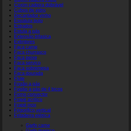
Coxim cadeira dobrável
Cubos de vidro
Decantador vinho
Espátula bolo
Estrados
Estufa a gás
Extensão trifasica
Extintores
Faca carne
Faca churrasco
Faca peixe
Faca serviço
Faca sobremesa
Faca dourada
Flute
Fogão a gás
Fogão a gás de 4 bicos
Forno convector
Frapé acrílico
Frapé inox
Frigorifico vertical
Fritadeira elétrica
Garfo carne
Garfo marisco