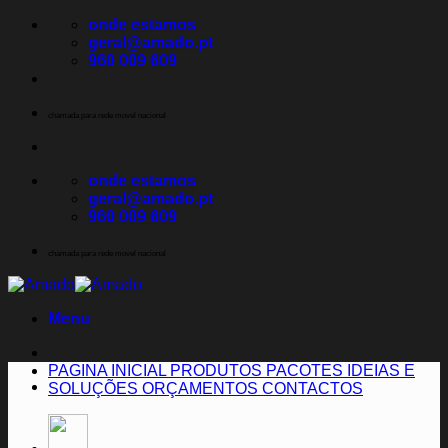
Skip
onde estamos
to
geral@amado.pt
content
960 009 609
chamada para rede movel nacional
onde estamos
geral@amado.pt
960 009 609
chamada para rede movel nacional
Menu
PAGINA INICIAL
PRODUTOS
PACOTES
IDEIAS E
SOLUÇÕES
ORÇAMENTOS
CONTACTOS