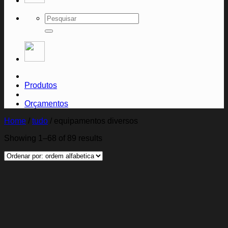
Search
for:
Produtos
Orçamentos
Home
/
tudo
/
equipamentos diversos
Showing 1–68 of 89 results