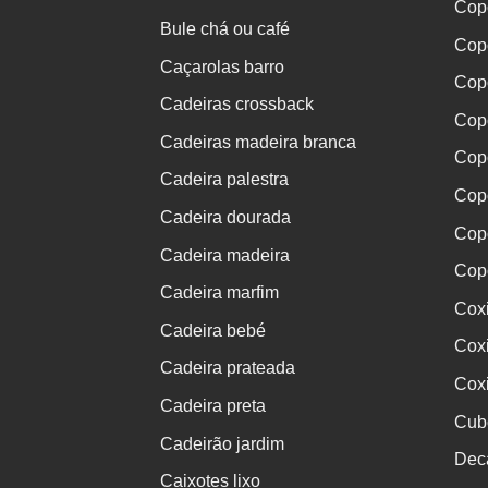
Copo
Bule chá ou café
Copo
Caçarolas barro
Cop
Cadeiras crossback
Copo
Cadeiras madeira branca
Copo
Cadeira palestra
Cop
Cadeira dourada
Cop
Cadeira madeira
Cop
Cadeira marfim
Cox
Cadeira bebé
Coxi
Cadeira prateada
Coxi
Cadeira preta
Cubo
Cadeirão jardim
Dec
Caixotes lixo