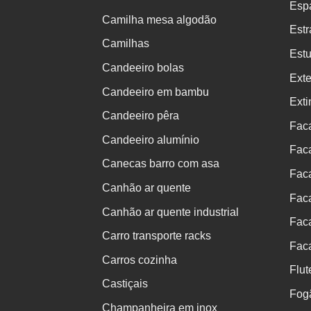
Espá
Camilha mesa algodão
Est
Camilhas
Estu
Candeeiro bolas
Exte
Candeeiro em bambu
Exti
Candeeiro pêra
Fac
Candeeiro alumínio
Fac
Canecas barro com asa
Fac
Canhão ar quente
Faca
Canhão ar quente industrial
Fac
Carro transporte racks
Fac
Carros cozinha
Flut
Castiçais
Fog
Champanheira em inox