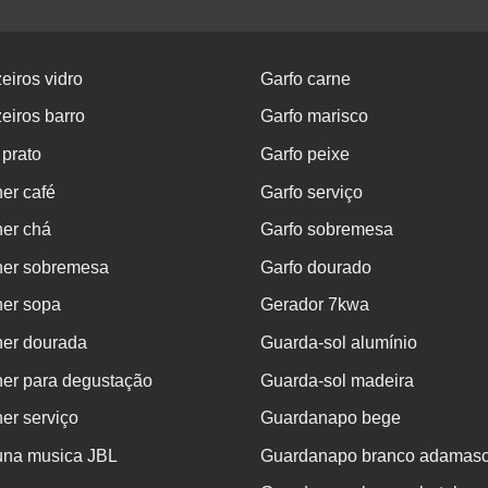
eiros vidro
Garfo carne
eiros barro
Garfo marisco
 prato
Garfo peixe
er café
Garfo serviço
her chá
Garfo sobremesa
her sobremesa
Garfo dourado
her sopa
Gerador 7kwa
her dourada
Guarda-sol alumínio
her para degustação
Guarda-sol madeira
er serviço
Guardanapo bege
una musica JBL
Guardanapo branco adamas