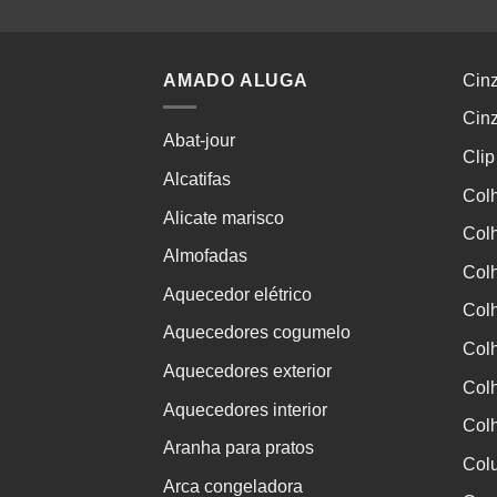
AMADO ALUGA
Cinz
Cinz
Abat-jour
Clip
Alcatifas
Colh
Alicate marisco
Col
Almofadas
Col
Aquecedor elétrico
Col
Aquecedores cogumelo
Col
Aquecedores exterior
Col
Aquecedores interior
Colh
Aranha para pratos
Col
Arca congeladora