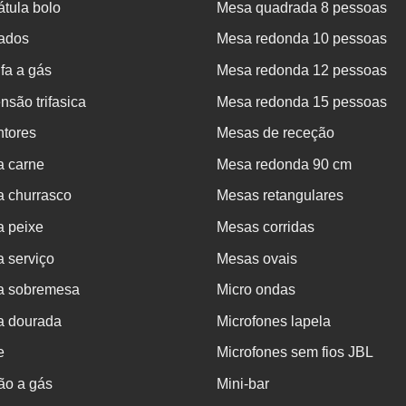
tula bolo
Mesa quadrada 8 pessoas
rados
Mesa redonda 10 pessoas
fa a gás
Mesa redonda 12 pessoas
nsão trifasica
Mesa redonda 15 pessoas
ntores
Mesas de receção
a carne
Mesa redonda 90 cm
a churrasco
Mesas retangulares
a peixe
Mesas corridas
 serviço
Mesas ovais
a sobremesa
Micro ondas
a dourada
Microfones lapela
e
Microfones sem fios JBL
ão a gás
Mini-bar