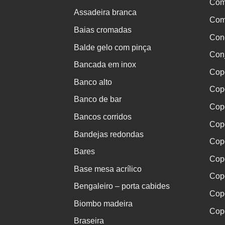
Com
Assadeira branca
Comp
Baias cromadas
Con
Balde gelo com pinça
Conj
Bancada em inox
Cop
Banco alto
Cop
Banco de bar
Cop
Bancos corridos
Copo
Bandejas redondas
Cop
Bares
Cop
Base mesa acrílico
Cop
Bengaleiro – porta cabides
Cop
Biombo madeira
Cop
Braseira