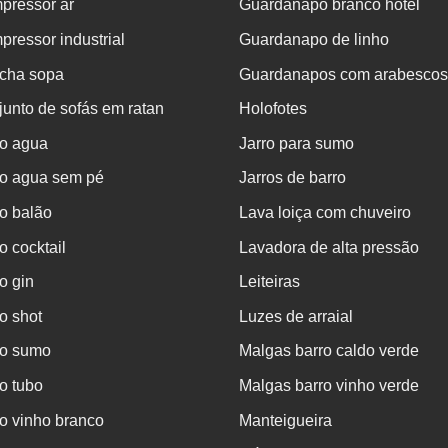
pressor ar
Guardanapo branco hotel
ressor industrial
Guardanapo de linho
cha sopa
Guardanapos com arabescos
unto de sofás em ratan
Holofotes
o agua
Jarro para sumo
o agua sem pé
Jarros de barro
o balão
Lava loiça com chuveiro
 cocktail
Lavadora de alta pressão
o gin
Leiteiras
o shot
Luzes de arraial
o sumo
Malgas barro caldo verde
o tubo
Malgas barro vinho verde
o vinho branco
Manteigueira