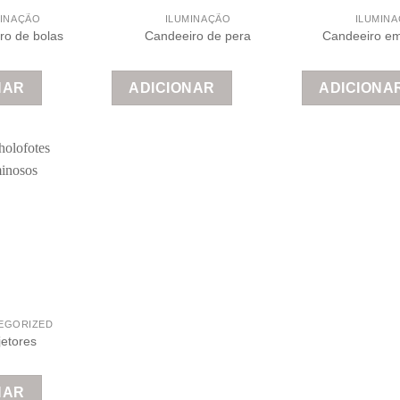
MINAÇÃO
ILUMINAÇÃO
ILUMIN
ro de bolas
Candeeiro de pera
Candeeiro em
NAR
ADICIONAR
ADICIONA
EGORIZED
jetores
NAR