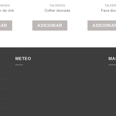
LHERES
TALHERES
TALHE
r de chá
Colher dourada
Faca do
NAR
ADICIONAR
ADICIONA
METEO
MA