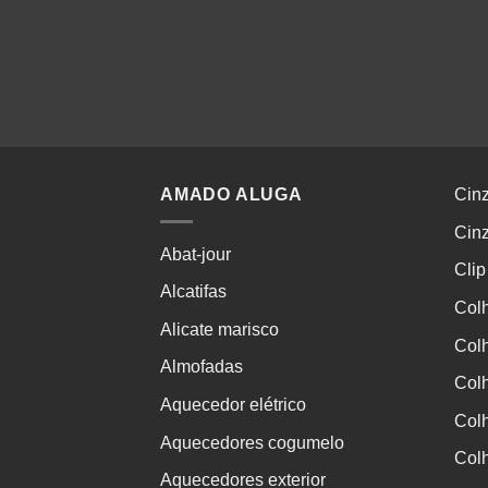
AMADO ALUGA
Cinz
Cinz
Abat-jour
Clip
Alcatifas
Colh
Alicate marisco
Col
Almofadas
Col
Aquecedor elétrico
Col
Aquecedores cogumelo
Col
Aquecedores exterior