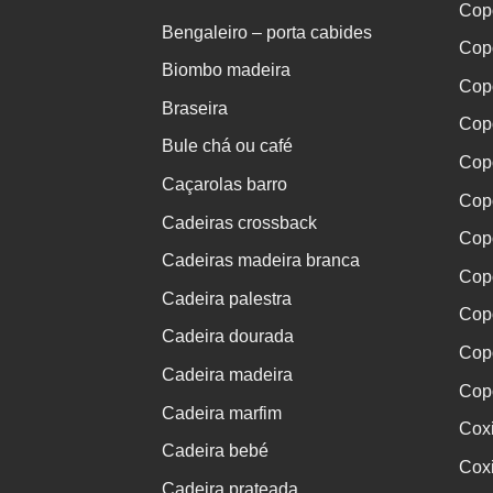
Cop
Bengaleiro – porta cabides
Cop
Biombo madeira
Cop
Braseira
Copo
Bule chá ou café
Copo
Caçarolas barro
Cop
Cadeiras crossback
Copo
Cadeiras madeira branca
Copo
Cadeira palestra
Cop
Cadeira dourada
Cop
Cadeira madeira
Cop
Cadeira marfim
Cox
Cadeira bebé
Coxi
Cadeira prateada