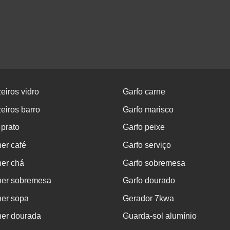
eiros vidro
Garfo carne
eiros barro
Garfo marisco
 prato
Garfo peixe
er café
Garfo serviço
her chá
Garfo sobremesa
her sobremesa
Garfo dourado
her sopa
Gerador 7kwa
her dourada
Guarda-sol alumínio