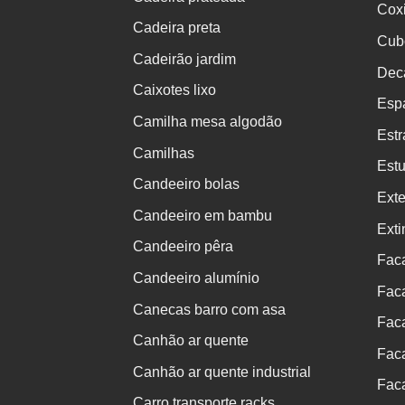
Coxi
Cadeira preta
Cubo
Cadeirão jardim
Dec
Caixotes lixo
Espá
Camilha mesa algodão
Est
Camilhas
Estu
Candeeiro bolas
Exte
Candeeiro em bambu
Exti
Candeeiro pêra
Fac
Candeeiro alumínio
Fac
Canecas barro com asa
Fac
Canhão ar quente
Faca
Canhão ar quente industrial
Fac
Carro transporte racks