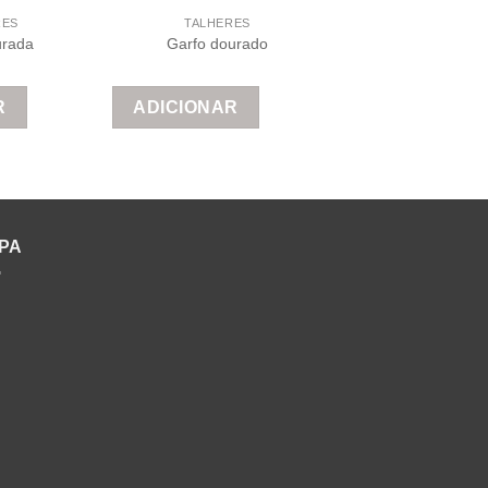
RES
TALHERES
urada
Garfo dourado
R
ADICIONAR
PA