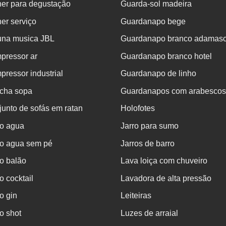
her para degustação
Guarda-sol madeira
er serviço
Guardanapo bege
una musica JBL
Guardanapo branco adamas
pressor ar
Guardanapo branco hotel
ressor industrial
Guardanapo de linho
cha sopa
Guardanapos com arabescos
unto de sofás em ratan
Holofotes
o agua
Jarro para sumo
o agua sem pé
Jarros de barro
o balão
Lava loiça com chuveiro
 cocktail
Lavadora de alta pressão
o gin
Leiteiras
o shot
Luzes de arraial