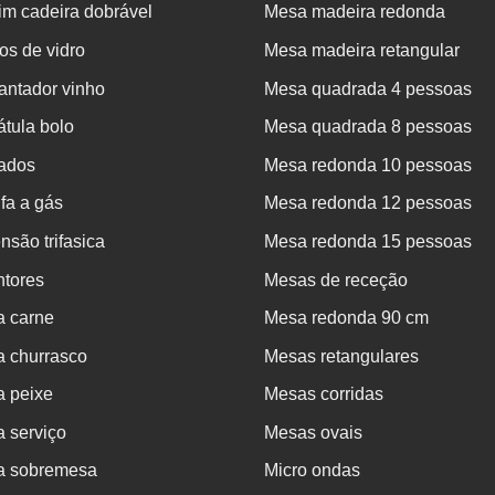
m cadeira dobrável
Mesa madeira redonda
s de vidro
Mesa madeira retangular
antador vinho
Mesa quadrada 4 pessoas
tula bolo
Mesa quadrada 8 pessoas
rados
Mesa redonda 10 pessoas
fa a gás
Mesa redonda 12 pessoas
nsão trifasica
Mesa redonda 15 pessoas
ntores
Mesas de receção
a carne
Mesa redonda 90 cm
a churrasco
Mesas retangulares
a peixe
Mesas corridas
 serviço
Mesas ovais
a sobremesa
Micro ondas