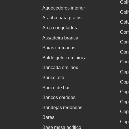
Col
Aquecedores interior
Colh
Aranha para pratos
Col
Arca congeladora
Com
Assadeira branca
Comp
Baias cromadas
Con
Balde gelo com pinça
Conj
Bancada em inox
Cop
Banco alto
Cop
Banco de bar
Cop
Bancos corridos
Copo
Bandejas redondas
Cop
Bares
Cop
Base mesa acrílico